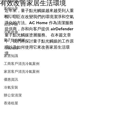
裝修後清潔
有效改善家居生活環境
案例分享
近年來，量子點光觸媒越來越受到人重
家居清潔
視，它正在改變我們的環境潔淨和空氣
淨化的方法。AC Home 作為清潔服務
去除甲醛
提供商，亦和向客戶提供 airDefender 
冷氣維修
量子點光觸媒塗層服務。 在本篇文章
量子點光觸媒
中，我們將探討量子點光觸媒的工作原
理以及如何使用它來改善家居生活環
冷氣知識
境。
家居知識
工商客戶清洗冷氣案例
家居客戶清洗冷氣案例
優惠資訊
冷氣安裝
辦公室清潔
香港租屋