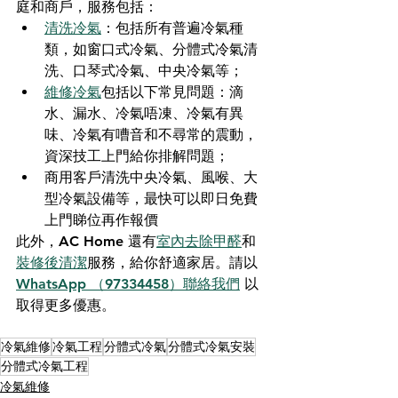
庭和商戶，服務包括：
清洗冷氣
：包括所有普遍冷氣種
類，如窗口式冷氣、分體式冷氣清
洗、口琴式冷氣、中央冷氣等；
維修冷氣
包括以下常見問題：滴
水、漏水、冷氣唔凍、冷氣有異
味、冷氣有嘈音和不尋常的震動，
資深技工上門給你排解問題；
商用客戶清洗中央冷氣、風喉、大
型冷氣設備等，最快可以即日免費
上門睇位再作報價
此外，AC Home 還有
室內去除甲醛
和
裝修後清潔
服務，給你舒適家居。請以 
WhatsApp （97334458）聯絡我們
 以
取得更多優惠。
冷氣維修
冷氣工程
分體式冷氣
分體式冷氣安裝
分體式冷氣工程
冷氣維修