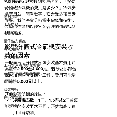
裝修後清潔
AC Home 經常收到客戶詢問：「安裝
分體式冷氣機的費用是多少？」冷氣安
案例分享
裝費用並非簡單數字，它會受多項因素
家居清潔
影響。我們將會分析當中價錢和技術，
去除甲醛
希望讓你能夠以便宜又合理的價錢找到
技術支援。
冷氣維修
量子點光觸媒
影響分體式冷氣機安裝收
冷氣知識
費的因素
家居知識
一般而言，分體式冷氣安裝基本費用約
工商客戶清洗冷氣案例
為港幣2,500至4,000元。若涉及拆卸舊
家居客戶清洗冷氣案例
機或加長喉管等額外工程，費用可能增
至港幣5,000元以上。
優惠資訊
冷氣安裝
其他影響價錢的原因：
辦公室清潔
冷氣機匹數
：1匹、1.5匹或2匹冷氣
香港租屋
機的安裝要求不同，匹數越高，費
用可能增加。