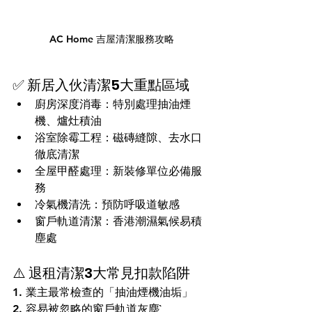
AC Home 吉屋清潔服務攻略
✅ 新居入伙清潔5大重點區域
廚房深度消毒：特別處理抽油煙
機、爐灶積油
浴室除霉工程：磁磚縫隙、去水口
徹底清潔
全屋甲醛處理：新裝修單位必備服
務
冷氣機清洗：預防呼吸道敏感
窗戶軌道清潔：香港潮濕氣候易積
塵處
⚠️ 退租清潔3大常見扣款陷阱
1. 業主最常檢查的「抽油煙機油垢」
2. 容易被忽略的窗戶軌道灰塵`