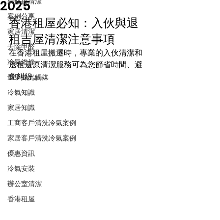
裝修後清潔
2025
案例分享
香港租屋必知：入伙與退
家居清潔
租吉屋清潔注意事項
去除甲醛
在香港租屋搬遷時，專業的入伙清潔和
冷氣維修
退租還原清潔服務可為您節省時間、避
免糾紛。
量子點光觸媒
冷氣知識
家居知識
工商客戶清洗冷氣案例
家居客戶清洗冷氣案例
優惠資訊
冷氣安裝
辦公室清潔
香港租屋