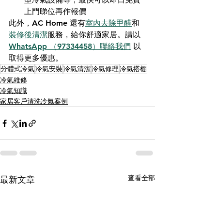
上門睇位再作報價
此外，AC Home 還有
室內去除甲醛
和
裝修後清潔
服務，給你舒適家居。請以 
WhatsApp （97334458）聯絡我們
 以
取得更多優惠。
分體式冷氣
冷氣安裝
冷氣清潔
冷氣修理
冷氣搭棚
冷氣維修
冷氣知識
家居客戶清洗冷氣案例
查看全部
最新文章