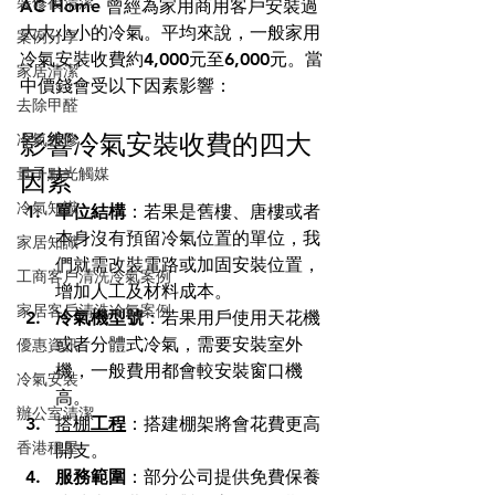
裝修後清潔
AC Home 曾經為家用商用客戶安裝過
大大小小的冷氣。平均來說，一般家用
案例分享
冷氣安裝收費約4,000元至6,000元。當
家居清潔
中價錢會受以下因素影響：
去除甲醛
影響冷氣安裝收費的四大
冷氣維修
因素
量子點光觸媒
冷氣知識
單位結構
：若果是舊樓、唐樓或者
本身沒有預留冷氣位置的單位，我
家居知識
們就需改裝電路或加固安裝位置，
工商客戶清洗冷氣案例
增加人工及材料成本。
家居客戶清洗冷氣案例
冷氣機型號
：若果用戶使用天花機
或者分體式冷氣，需要安裝室外
優惠資訊
機，一般費用都會較安裝窗口機
冷氣安裝
高。
辦公室清潔
搭棚
工程
：搭建棚架將會花費更高
香港租屋
開支。 
服務範圍
：部分公司提供免費保養