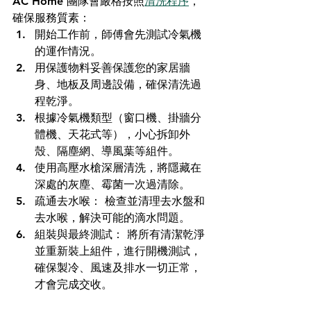
AC Home 團隊會嚴格按照
清洗程序
，
確保服務質素：
開始工作前，師傅會先測試冷氣機
的運作情況。
用保護物料妥善保護您的家居牆
身、地板及周邊設備，確保清洗過
程乾淨。
根據冷氣機類型（窗口機、掛牆分
體機、天花式等），小心拆卸外
殼、隔塵網、導風葉等組件。
使用高壓水槍深層清洗，將隱藏在
深處的灰塵、霉菌一次過清除。
疏通去水喉： 檢查並清理去水盤和
去水喉，解決可能的滴水問題。
組裝與最終測試： 將所有清潔乾淨
並重新裝上組件，進行開機測試，
確保製冷、風速及排水一切正常，
才會完成交收。