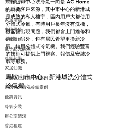
裝修後清潔
馬鞍山市中心洗冷氣一向是 AC Home 
的重要客戶來源，其中市中心的新港城
案例分享
是成熟的私人樓宇，區內用戶大都使用
家居清潔
分體式冷氣，有時用戶長年沒有洗機，
去除甲醛
機器會出現問題，我們都會上門維修和
清洗。另外，也有居民希望更換新冷
冷氣維修
氣，轉用分體式冷氣機。我們經驗豐富
量子點光觸媒
的技師可提供上門視察、報價及安裝冷
冷氣知識
氣等服務。
家居知識
馬鞍山市中心、新港城洗分體式
工商客戶清洗冷氣案例
冷氣機：
家居客戶清洗冷氣案例
優惠資訊
冷氣安裝
辦公室清潔
香港租屋