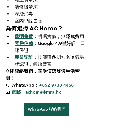
裝修後清潔
深層消毒
室內甲醛去除
為何選擇 AC Home？
透明收費
：明碼實價，無隱藏費用
客戶信賴
：Google 4.9星好評，口
碑保證
專業認證
：技師獲多間知名冷氣品
牌認證，經驗豐富
立即聯絡我們，享受清涼舒適生活空
間！
📞 
WhatsApp
：
+852 9733 4458
📧 
電郵
：achome@mra.hk
WhatsApp 聯絡我們