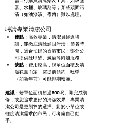
需自行購買清潔劑及工具，如吸塵
器、水桶、玻璃刮等；某些頑固污
漬（如油漆漬、霉菌）難以處理。
聘請專業清潔公司
優點
：高效專業，清潔員經過培
訓，能徹底清除頑固污漬；節省時
間，適合忙碌的香港市民；部分公
司提供除甲醛、滅蟲等附加服務。
缺點
：費用較高，視單位面積及清
潔範圍而定；需提前預約，旺季
（如新年前）可能排期較滿。
建議
：若單位面積超過800呎、剛完成裝
修，或您追求更好的清潔效果，專業清
潔公司是更划算的選擇。對於小單位或
輕度清潔需求的市民，可考慮自己動
手。