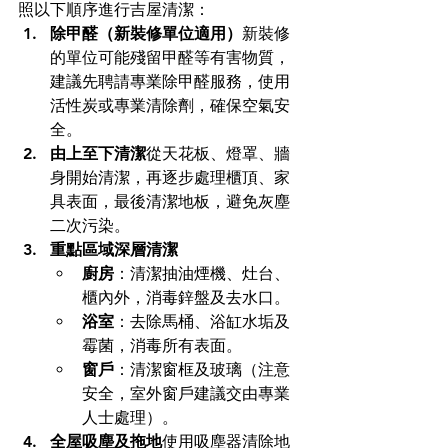
照以下順序進行吉屋清潔：
除甲醛（新裝修單位適用）
新裝修
的單位可能殘留甲醛等有害物質，
建議先聘請專業除甲醛服務，使用
活性炭或專業清除劑，確保空氣安
全。
由上至下清潔
從天花板、燈罩、牆
身開始清潔，再逐步處理櫃頂、家
具表面，最後清潔地板，避免灰塵
二次污染。
重點區域深層清潔
廚房
：清潔抽油煙機、灶台、
櫃內外，消毒鋅盤及去水口。
浴室
：去除馬桶、浴缸水垢及
霉菌，消毒所有表面。
窗戶
：清潔窗框及玻璃（注意
安全，室外窗戶建議交由專業
人士處理）。
全屋吸塵及拖地
使用吸塵器清除地