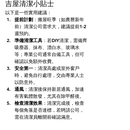
吉屋清潔小貼士
以下是一些實用建議：
提前計劃
：搬屋旺季（如農曆新年
前）清潔公司需求大，建議提前1-2
週預約。
準備清潔工具
：若DIY清潔，需備齊
吸塵器、抹布、漂白水、玻璃水
等；專業公司通常自備工具，但可
確認以免額外收費。
安全第一
：清潔高處或室外窗戶
時，避免自行處理，交由專業人士
以防意外。
通風
：清潔後保持新居通風，加速
有害氣體散發，尤其在除甲醛後。
檢查清潔效果
：清潔完成後，檢查
每個角落是否達標，若聘請公司，
需在清潔員離開前確認滿意。