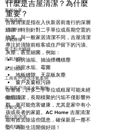
裝修後清潔
什麼是吉屋清潔？為什麼
案例分享
重要？
家居清潔
吉屋清潔是指在入伙新居前進行的深層
去除甲醛
清潔，特別針對二手單位或長期空置的
物業。與一般家居清潔不同，吉屋清潔
冷氣維修
專注於清除前租客或住戶留下的污漬、
量子點光觸媒
灰塵，甚至細菌，例如：
冷氣知識
廚房油垢、抽油煙機積塵
浴室水垢、霉菌
家居知識
地板縫隙、天花板灰塵
工商客戶清洗冷氣案例
窗戶及窗框污跡
家居客戶清洗冷氣案例
在香港，許多二手單位或租屋可能未經
徹底清潔，長期積聚的污垢不僅影響外
優惠資訊
觀，更可能危害健康，尤其是家中有小
冷氣安裝
孩或長者的家庭。AC Home 吉屋清潔
辦公室清潔
能有效去除這些隱患，確保新居一塵不
香港租屋
染，為新生活開個好頭！