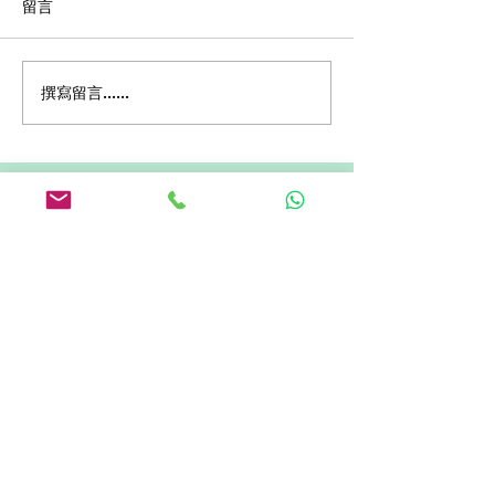
留言
撰寫留言......
AC Home 工商洗冷氣案
AC Home 工
例：服務沙田醫美中心客
案例 - 為中環
戶
冷氣
AC Home
守護你的家居
健康
關於我們
服務條款及細則