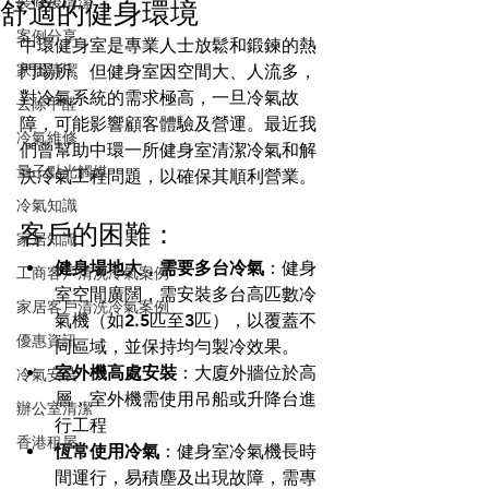
裝修後清潔
舒適的健身環境
案例分享
中環健身室是專業人士放鬆和鍛鍊的熱
家居清潔
門場所。但健身室因空間大、人流多，
對冷氣系統的需求極高，一旦冷氣故
去除甲醛
障，可能影響顧客體驗及營運。最近我
冷氣維修
們曾幫助中環一所健身室清潔冷氣和解
量子點光觸媒
決冷氣工程問題，以確保其順利營業。
冷氣知識
客戶的困難： 
家居知識
健身場地大，需要多台冷氣
：健身
工商客戶清洗冷氣案例
室空間廣闊，需安裝多台高匹數冷
家居客戶清洗冷氣案例
氣機（如2.5匹至3匹），以覆蓋不
優惠資訊
同區域，並保持均勻製冷效果。
室外機高處安裝
：大廈外牆位於高
冷氣安裝
層，室外機需使用吊船或升降台進
辦公室清潔
行工程
香港租屋
恆常使用冷氣
：健身室冷氣機長時
間運行，易積塵及出現故障，需專